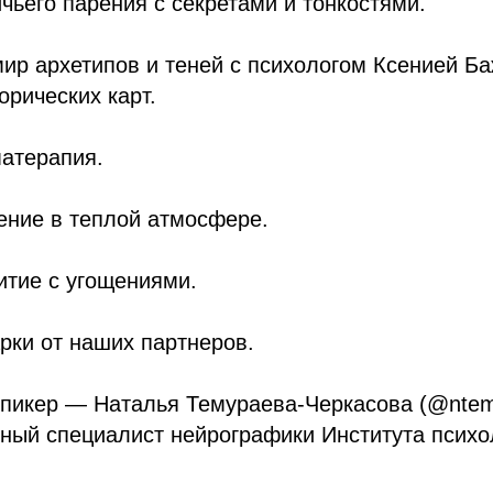
ичьего парения с секретами и тонкостями.
мир архетипов и теней с психологом Ксенией Б
рических карт.
матерапия.
ение в теплой атмосфере.
итие с угощениями.
рки от наших партнеров.
пикер — Наталья Темураева-Черкасова (@ntem
ный специалист нейрографики Института психо