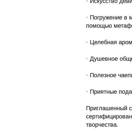
· Искусство дев
· Погружение в 
помощью метафо
· Целебная аро
· Душевное общ
· Полезное чаеп
· Приятные пода
Приглашенный с
сертифицирован
творчества.