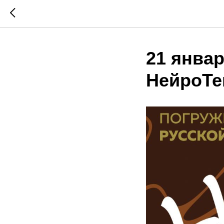
21 январ
НейроТе