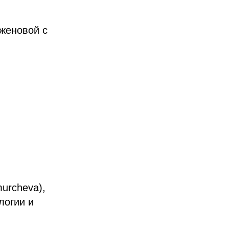
аженовой с
urcheva),
логии и